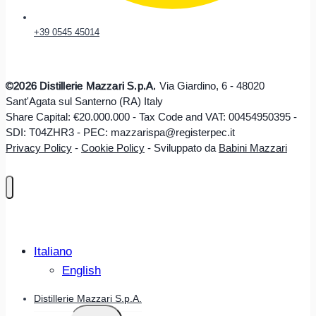
+39 0545 45014
©2026 Distillerie Mazzari S.p.A.
Via Giardino, 6 - 48020
Sant'Agata sul Santerno (RA) Italy
Share Capital: €20.000.000 - Tax Code and VAT: 00454950395 -
SDI: T04ZHR3 - PEC: mazzarispa@registerpec.it
Privacy Policy
-
Cookie Policy
-
Sviluppato da
Babini Mazzari
Italiano
English
Distillerie Mazzari S.p.A.