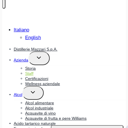
Italiano
English
Distillerie Mazzari S.p.A.
ALTERNA
Azienda
MENU
FIGLIO
Storia
Staff
Certificazioni
Wellness aziendale
ALTERNA
Alcol
MENU
FIGLIO
Alcol alimentare
Alcol industriale
Acquavite di vino
Acquavite di frutta e pere Williams
Acido tartarico naturale