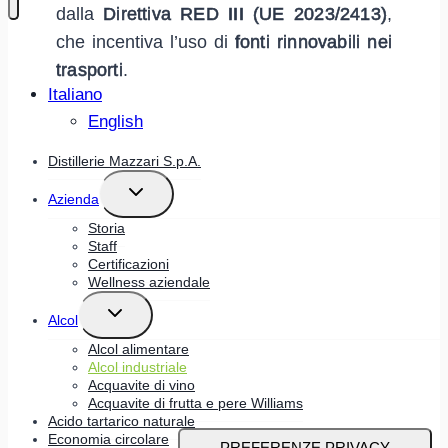
dalla
Direttiva RED III (UE 2023/2413)
,
che incentiva l’uso di
fonti rinnovabili nei
trasporti
.
Italiano
English
Distillerie Mazzari S.p.A.
ALTERNA
Azienda
MENU
FIGLIO
Storia
Staff
Certificazioni
Wellness aziendale
ALTERNA
Alcol
MENU
FIGLIO
Alcol alimentare
Alcol industriale
Acquavite di vino
Acquavite di frutta e pere Williams
Acido tartarico naturale
Economia circolare