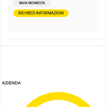
Invia
INVIA RICHIESTA
richiesta
RICHIEDI INFORMAZIONI
di
contatto
AZIENDA