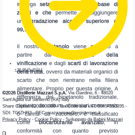
impiega
setacci molecolari a base di
zeoliti e che
permette di raggiungere
una
gradazione alcolica superiore al
99,9%
.
Il nostro
bioetanolo
viene prodotto a
partire dai
sottoprodotti della
vinificazione
e dagli
scarti di lavorazione
+39 0545 45014
della frutta
, ovvero da materiali organici di
scarto che non rientrano nella filiera
alimentare. Proprio per questa origine, A
©2026 Distillerie Mazzari S.p.A.
Via Giardino, 6 - 48020
differenza del bioetanolo tradizionale,
Sant'Agata sul Santerno (RA) Italy
derivato da colture alimentari come mais
Share Capital: €20.000.000 - Tax Code and VAT: 00454950395 -
SDI: T04ZHR3 - PEC: mazzarispa@registerpec.it
o canna da zucchero, è classificato
Privacy Policy
-
Cookie Policy
-
Sviluppato da
Babini Mazzari
come
biocarburante avanzato
, in
conformità con quanto previsto